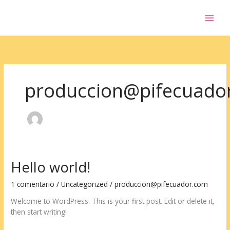
Ir
al
contenido
produccion@pifecuado
Hello world!
1 comentario
/
Uncategorized
/
produccion@pifecuador.com
Welcome to WordPress. This is your first post. Edit or delete it,
then start writing!