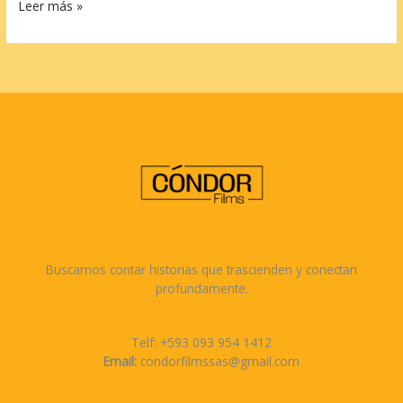
Hello
Leer más »
world!
Buscamos contar historias que trascienden y conectan
profundamente.
Telf: +593 093 954 1412
Email:
condorfilmssas@gmail.com